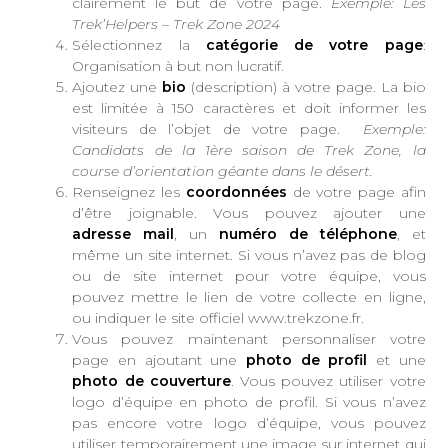
clairement le but de votre page.
Exemple: Les
Trek’Helpers – Trek Zone 2024
Sélectionnez la
catégorie de votre page
:
Organisation à but non lucratif.
Ajoutez une
bio
(description) à votre page. La bio
est limitée à 150 caractères et doit informer les
visiteurs de l’objet de votre page.
Exemple:
Candidats de la 1ère saison de Trek Zone, la
course d’orientation géante dans le désert.
Renseignez les
coordonnées
de votre page afin
d’être joignable. Vous pouvez ajouter une
adresse mail
, un
numéro de téléphone
, et
même un site internet. Si vous n’avez pas de blog
ou de site internet pour votre équipe, vous
pouvez mettre le lien de votre collecte en ligne,
ou indiquer le site officiel www.trekzone.fr.
Vous pouvez maintenant personnaliser votre
page en ajoutant une
photo de profil
et une
photo de couverture
. Vous pouvez utiliser votre
logo d’équipe en photo de profil. Si vous n’avez
pas encore votre logo d’équipe, vous pouvez
utiliser temporairement une image sur internet qui