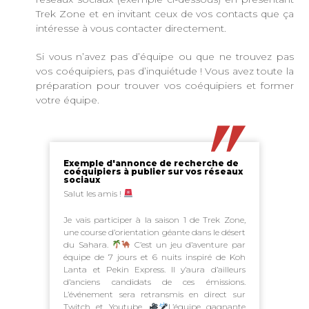
Trek Zone et en invitant ceux de vos contacts que ça
intéresse à vous contacter directement.
Si vous n’avez pas d’équipe ou que ne trouvez pas
vos coéquipiers, pas d’inquiétude ! Vous avez toute la
préparation pour trouver vos coéquipiers et former
votre équipe.
Exemple d'annonce de recherche de
coéquipiers à publier sur vos réseaux
sociaux
Salut les amis !
Je vais participer à la saison 1 de Trek Zone,
une course d’orientation géante dans le désert
du Sahara.
C’est un jeu d’aventure par
équipe de 7 jours et 6 nuits inspiré de Koh
Lanta et Pekin Express. Il y’aura d’ailleurs
d’anciens candidats de ces émissions.
L’événement sera retransmis en direct sur
Twitch et Youtube.
L’équipe gagnante