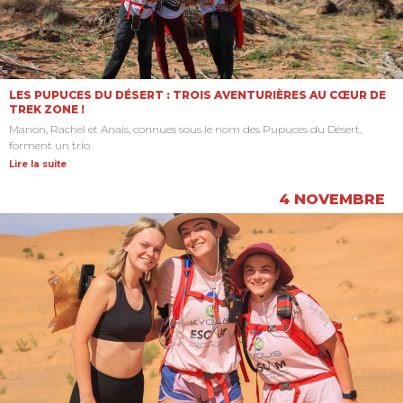
LES PUPUCES DU DÉSERT : TROIS AVENTURIÈRES AU CŒUR DE
TREK ZONE !
Manon, Rachel et Anaïs, connues sous le nom des Pupuces du Désert,
forment un trio
Lire la suite
4 NOVEMBRE